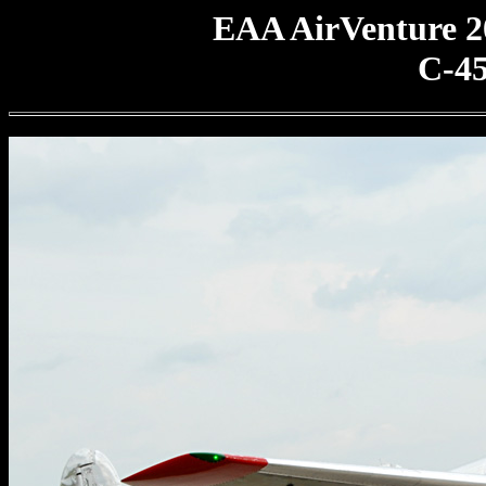
EAA AirVenture 2
C-45