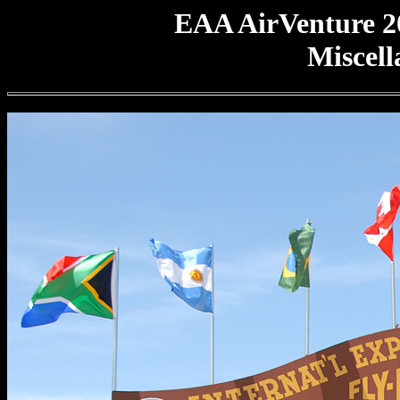
EAA AirVenture 2
Miscell