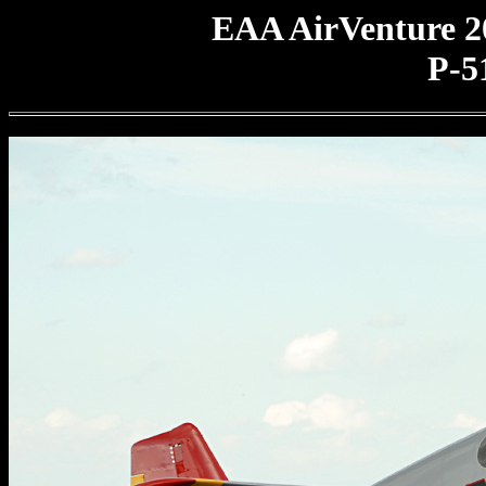
EAA AirVenture 2
P-5