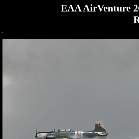
EAA AirVenture 2
R