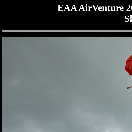
EAA AirVenture 2
S