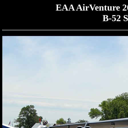
EAA AirVenture 2
B-52 S